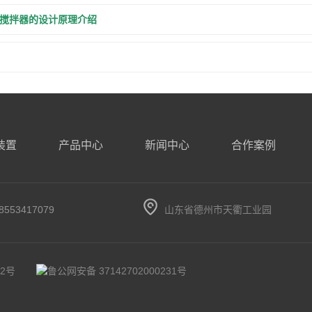
搅拌器的设计原理介绍
装置
产品中心
新闻中心
合作案例
53417079
山东省德州市天衢工业园
72号
鲁公网安备 37142702000231号