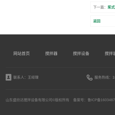
下一篇：
桨式
返回
网站首页
搅拌器
搅拌设备
搅拌
联系人：王经理
服务热线：185
山东盛欣达搅拌设备有限公司©版权所有
备案号：
鲁ICP备160348