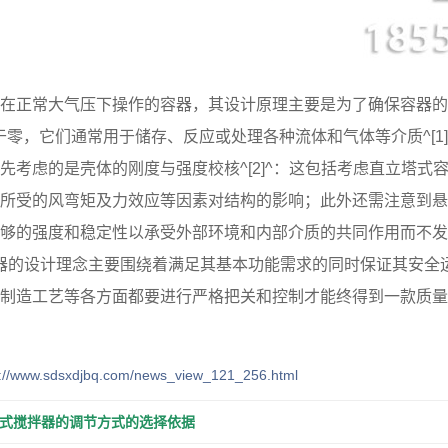
在正常大气压下操作的容器，其设计原理主要是为了确保容器的
且大于零，它们通常用于储存、反应或处理各种流体和气体等介质^[1
先考虑的是壳体的刚度与强度校核^[2]^：这包括考虑直立塔
所受的风弯矩及力效应等因素对结构的影响；此外还需注意到悬
够的强度和稳定性以承受外部环境和内部介质的共同作用而不发生过
容器的设计理念主要围绕着满足其基本功能需求的同时保证其安全
制造工艺等各方面都要进行严格把关和控制才能终得到一款质量
p://www.sdsxdjbq.com/news_view_121_256.html
式搅拌器的调节方式的选择依据