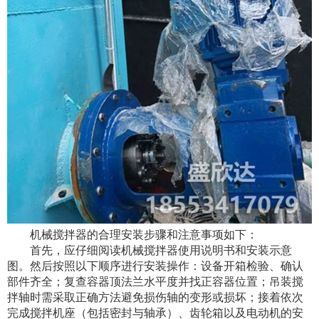
机械搅拌器的合理安装步骤和注意事项如下：
首先，应仔细阅读机械搅拌器使用说明书和安装示意
图。然后按照以下顺序进行安装操作：设备开箱检验、确认
部件齐全；复查容器顶法兰水平度并找正容器位置；吊装搅
拌轴时需采取正确方法避免损伤轴的变形或损坏；接着依次
完成搅拌机座（包括密封与轴承）、齿轮箱以及电动机的安